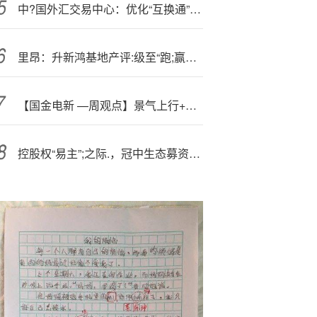
中?国外汇交易中心：优化“互换通”运行机制，助力金融市场高水平对外开放
里昂：升新鸿基地产评:级至“跑;赢大市” 目标价升至110港元
【国金电新 —周观点】景气上行+催化丰富+估值低位，电新行情绝不只是“高低切”
控股权“易主”;之际.，冠中生态募资账户资金突遭冻结