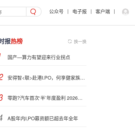
公众号
电子报
客户端
时报
热榜
换一换
国产—算力有望迎来行业拐点
安得智<联>赴港I.PO，何享健家族或手握10家上市公司
零跑?汽车首次‘半’年度盈利 2026年挑战100万辆销量目标
A股年内I,PO募资额已超去年全年