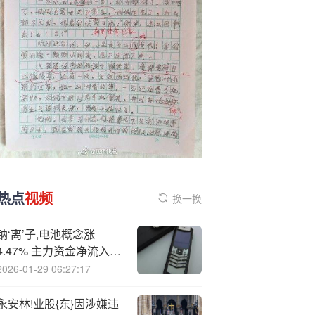
热点
视频
换一换
钠‘离’子,电池概念涨
4.47% 主力资金净流入79
股
2026-01-29 06:27:17
永安林!业股{东}因涉嫌违